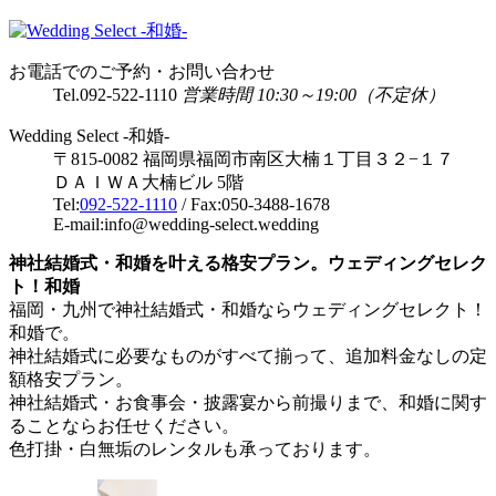
お電話でのご予約・お問い合わせ
Tel.
092-522-1110
営業時間 10:30～19:00（不定休）
Wedding Select -和婚-
〒815-0082 福岡県福岡市南区大楠１丁目３２−１７
ＤＡＩＷＡ大楠ビル 5階
Tel:
092-522-1110
/ Fax:050-3488-1678
E-mail:info@wedding-select.wedding
神社結婚式・和婚を叶える格安プラン。ウェディングセレク
ト！和婚
福岡・九州で神社結婚式・和婚ならウェディングセレクト！
和婚で。
神社結婚式に必要なものがすべて揃って、追加料金なしの定
額格安プラン。
神社結婚式・お食事会・披露宴から前撮りまで、和婚に関す
ることならお任せください。
色打掛・白無垢のレンタルも承っております。