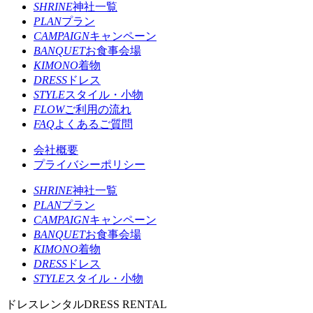
SHRINE
神社一覧
PLAN
プラン
CAMPAIGN
キャンペーン
BANQUET
お食事会場
KIMONO
着物
DRESS
ドレス
STYLE
スタイル・小物
FLOW
ご利用の流れ
FAQ
よくあるご質問
会社概要
プライバシーポリシー
SHRINE
神社一覧
PLAN
プラン
CAMPAIGN
キャンペーン
BANQUET
お食事会場
KIMONO
着物
DRESS
ドレス
STYLE
スタイル・小物
ドレスレンタル
DRESS RENTAL