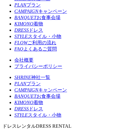
PLAN
プラン
CAMPAIGN
キャンペーン
BANQUET
お食事会場
KIMONO
着物
DRESS
ドレス
STYLE
スタイル・小物
FLOW
ご利用の流れ
FAQ
よくあるご質問
会社概要
プライバシーポリシー
SHRINE
神社一覧
PLAN
プラン
CAMPAIGN
キャンペーン
BANQUET
お食事会場
KIMONO
着物
DRESS
ドレス
STYLE
スタイル・小物
ドレスレンタル
DRESS RENTAL