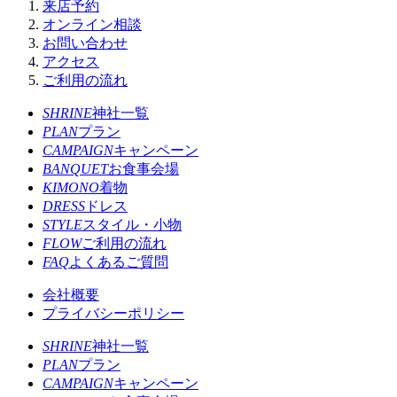
来店予約
オンライン相談
お問い合わせ
アクセス
ご利用の流れ
SHRINE
神社一覧
PLAN
プラン
CAMPAIGN
キャンペーン
BANQUET
お食事会場
KIMONO
着物
DRESS
ドレス
STYLE
スタイル・小物
FLOW
ご利用の流れ
FAQ
よくあるご質問
会社概要
プライバシーポリシー
SHRINE
神社一覧
PLAN
プラン
CAMPAIGN
キャンペーン