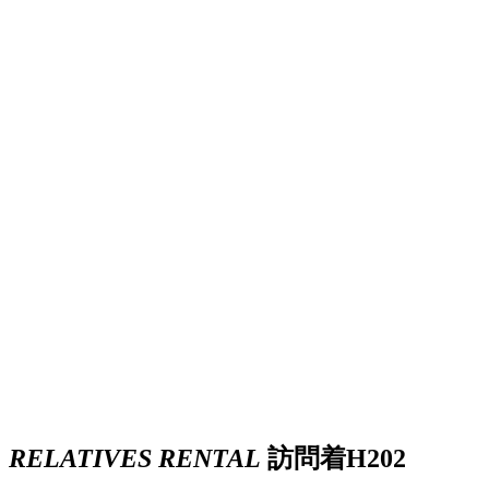
RELATIVES RENTAL
訪問着H202