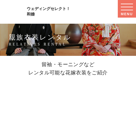
WED
ウェディングセレクト！
SEL
和婚
MENU
MEN
親族衣装レンタル
RELATIVES RENTAL
留袖・モーニングなど
レンタル可能な花嫁衣装をご紹介