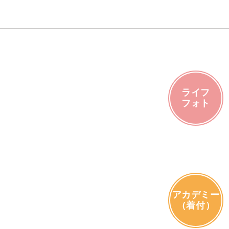
ライフ
フォト
アカデミー
（着付）