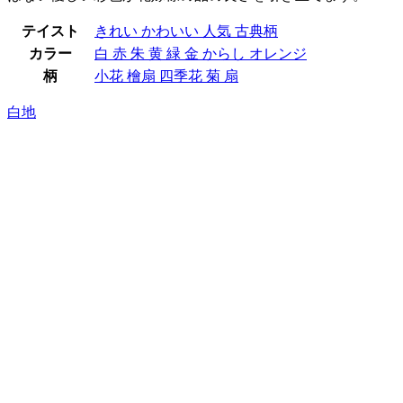
テイスト
きれい
かわいい
人気
古典柄
カラー
白
赤
朱
黄
緑
金
からし
オレンジ
柄
小花
檜扇
四季花
菊
扇
白地