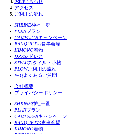
お問い合わせ
アクセス
ご利用の流れ
SHRINE
神社一覧
PLAN
プラン
CAMPAIGN
キャンペーン
BANQUET
お食事会場
KIMONO
着物
DRESS
ドレス
STYLE
スタイル・小物
FLOW
ご利用の流れ
FAQ
よくあるご質問
会社概要
プライバシーポリシー
SHRINE
神社一覧
PLAN
プラン
CAMPAIGN
キャンペーン
BANQUET
お食事会場
KIMONO
着物