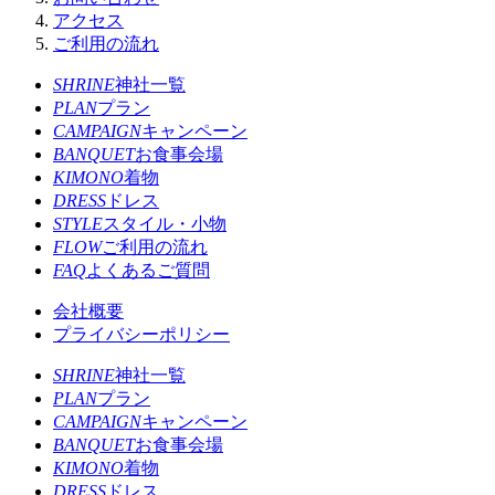
アクセス
ご利用の流れ
SHRINE
神社一覧
PLAN
プラン
CAMPAIGN
キャンペーン
BANQUET
お食事会場
KIMONO
着物
DRESS
ドレス
STYLE
スタイル・小物
FLOW
ご利用の流れ
FAQ
よくあるご質問
会社概要
プライバシーポリシー
SHRINE
神社一覧
PLAN
プラン
CAMPAIGN
キャンペーン
BANQUET
お食事会場
KIMONO
着物
DRESS
ドレス