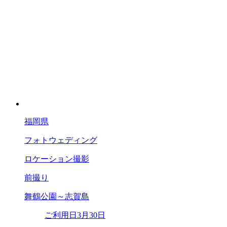
福岡県
フォトウェディング
ロケーション撮影
前撮り
舞鶴公園～志賀島
ご利用日
3月30日