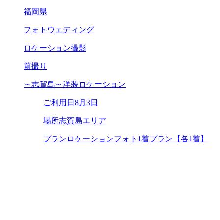
福岡県
フォトウェディング
ロケーション撮影
前撮り
～志賀島～洋装ロケーション
ご利用日
8月3日
場所
志賀島エリア
プラン
ロケーションフォト1着プラン【各1着】