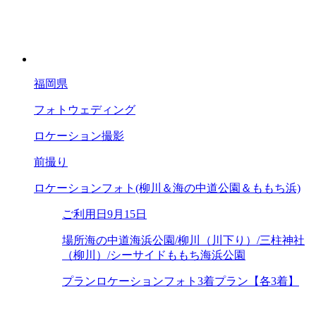
福岡県
フォトウェディング
ロケーション撮影
前撮り
ロケーションフォト(柳川＆海の中道公園＆ももち浜)
ご利用日
9月15日
場所
海の中道海浜公園/柳川（川下り）/三柱神社
（柳川）/シーサイドももち海浜公園
プラン
ロケーションフォト3着プラン【各3着】