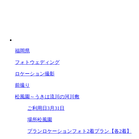
福岡県
フォトウェディング
ロケーション撮影
前撮り
松風園～うきは流川の河川敷
ご利用日
3月31日
場所
松風園
プラン
ロケーションフォト2着プラン【各2着】