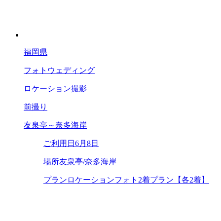
福岡県
フォトウェディング
ロケーション撮影
前撮り
友泉亭～奈多海岸
ご利用日
6月8日
場所
友泉亭/奈多海岸
プラン
ロケーションフォト2着プラン【各2着】