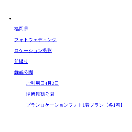
福岡県
フォトウェディング
ロケーション撮影
前撮り
舞鶴公園
ご利用日
4月2日
場所
舞鶴公園
プラン
ロケーションフォト1着プラン【各1着】