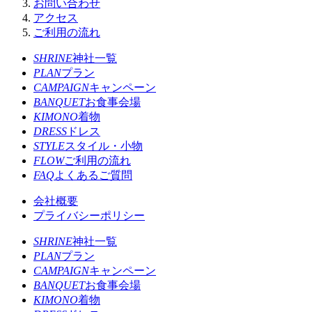
お問い合わせ
アクセス
ご利用の流れ
SHRINE
神社一覧
PLAN
プラン
CAMPAIGN
キャンペーン
BANQUET
お食事会場
KIMONO
着物
DRESS
ドレス
STYLE
スタイル・小物
FLOW
ご利用の流れ
FAQ
よくあるご質問
会社概要
プライバシーポリシー
SHRINE
神社一覧
PLAN
プラン
CAMPAIGN
キャンペーン
BANQUET
お食事会場
KIMONO
着物