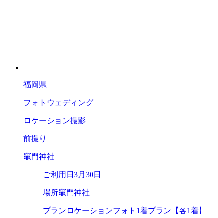
福岡県
フォトウェディング
ロケーション撮影
前撮り
竈門神社
ご利用日
3月30日
場所
竈門神社
プラン
ロケーションフォト1着プラン【各1着】