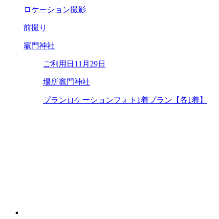
ロケーション撮影
前撮り
竈門神社
ご利用日
11月29日
場所
竈門神社
プラン
ロケーションフォト1着プラン【各1着】