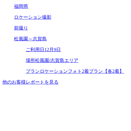
福岡県
ロケーション撮影
前撮り
松風園～志賀島
ご利用日
12月9日
場所
松風園/志賀島エリア
プラン
ロケーションフォト2着プラン【各2着】
他のお客様レポートを見る