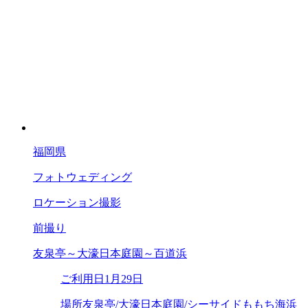
福岡県
フォトウェディング
ロケーション撮影
前撮り
友泉亭～大濠日本庭園～百道浜
ご利用日
1月29日
場所
友泉亭/大濠日本庭園/シーサイドももち海浜