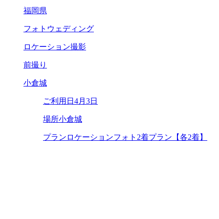
福岡県
フォトウェディング
ロケーション撮影
前撮り
小倉城
ご利用日
4月3日
場所
小倉城
プラン
ロケーションフォト2着プラン【各2着】