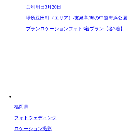
ご利用日
3月20日
場所
豆田町（エリア）/友泉亭/海の中道海浜公園
プラン
ロケーションフォト3着プラン【各3着】
福岡県
フォトウェディング
ロケーション撮影