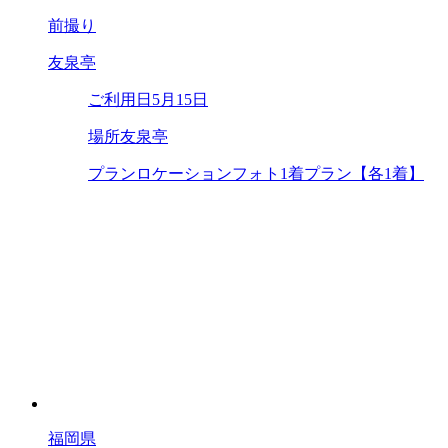
前撮り
友泉亭
ご利用日
5月15日
場所
友泉亭
プラン
ロケーションフォト1着プラン【各1着】
福岡県