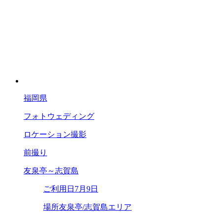
福岡県
フォトウェディング
ロケーション撮影
前撮り
友泉亭～志賀島
ご利用日
7月9日
場所
友泉亭/志賀島エリア