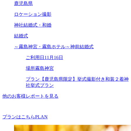
鹿児島県
ロケーション撮影
神社結婚式・和婚
結婚式
～霧島神宮・霧島ホテル～神前結婚式
ご利用日
11月16日
場所
霧島神宮
プラン
【鹿児島県限定】挙式撮影付き和装２着神
社挙式プラン
他のお客様レポートを見る
プランはこちら
PLAN