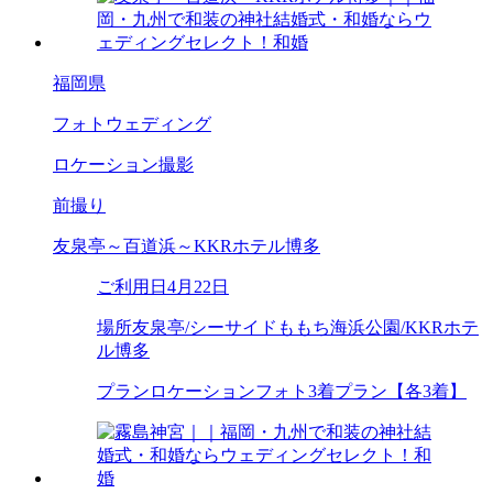
福岡県
フォトウェディング
ロケーション撮影
前撮り
友泉亭～百道浜～KKRホテル博多
ご利用日
4月22日
場所
友泉亭/シーサイドももち海浜公園/KKRホテ
ル博多
プラン
ロケーションフォト3着プラン【各3着】