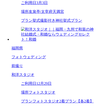
ご利用日
3月3日
場所
友泉亭/太宰府天満宮
プラン
挙式撮影付き神社挙式プラン
福岡県
フォトウェディング
前撮り
和洋スタジオ
ご利用日
12月29日
場所
フォトスタジオ
プラン
フォトスタジオ2着プラン【各2着】