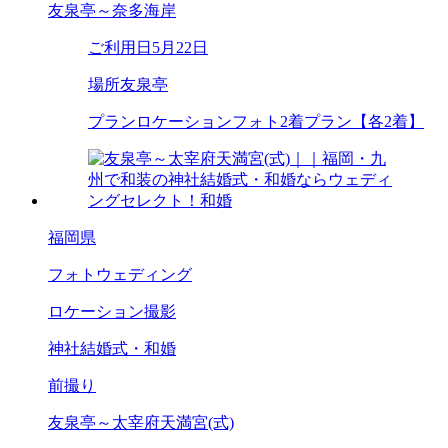
友泉亭～奈多海岸
ご利用日
5月22日
場所
友泉亭
プラン
ロケーションフォト2着プラン【各2着】
福岡県
フォトウェディング
ロケーション撮影
神社結婚式・和婚
前撮り
友泉亭～太宰府天満宮(式)