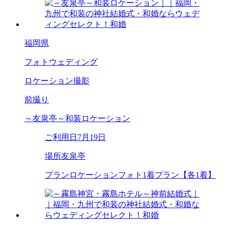
福岡県
フォトウェディング
ロケーション撮影
前撮り
～友泉亭～和装ロケーション
ご利用日
7月19日
場所
友泉亭
プラン
ロケーションフォト1着プラン【各1着】