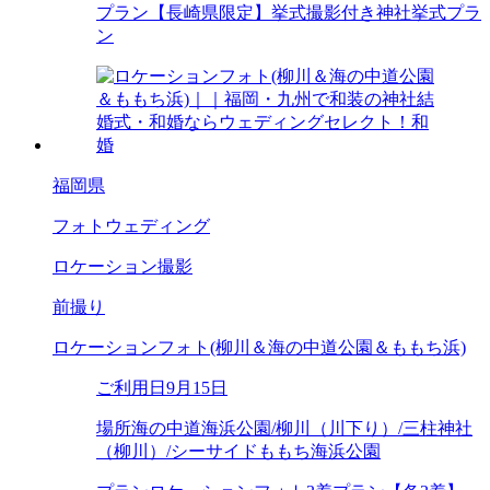
プラン
【長崎県限定】挙式撮影付き神社挙式プラ
ン
福岡県
フォトウェディング
ロケーション撮影
前撮り
ロケーションフォト(柳川＆海の中道公園＆ももち浜)
ご利用日
9月15日
場所
海の中道海浜公園/柳川（川下り）/三柱神社
（柳川）/シーサイドももち海浜公園