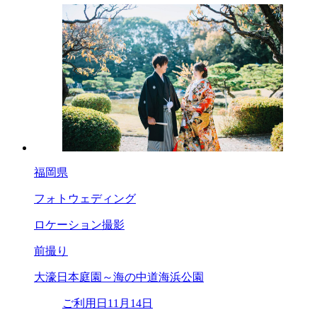
福岡県
フォトウェディング
ロケーション撮影
前撮り
大濠日本庭園～海の中道海浜公園
ご利用日
11月14日