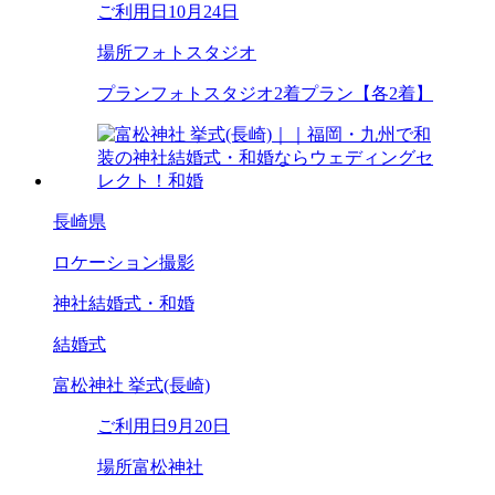
ご利用日
10月24日
場所
フォトスタジオ
プラン
フォトスタジオ2着プラン【各2着】
長崎県
ロケーション撮影
神社結婚式・和婚
結婚式
富松神社 挙式(長崎)
ご利用日
9月20日
場所
富松神社