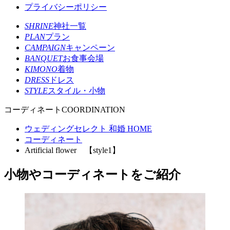
プライバシーポリシー
SHRINE
神社一覧
PLAN
プラン
CAMPAIGN
キャンペーン
BANQUET
お食事会場
KIMONO
着物
DRESS
ドレス
STYLE
スタイル・小物
コーディネート
COORDINATION
ウェディングセレクト 和婚 HOME
コーディネート
Artificial flower 【style1】
小物やコーディネートをご紹介