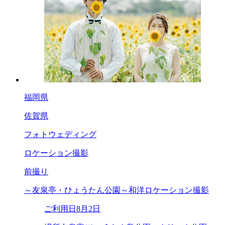
福岡県
佐賀県
フォトウェディング
ロケーション撮影
前撮り
～友泉亭・ひょうたん公園～和洋ロケーション撮影
ご利用日
8月2日