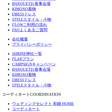
BANQUET
お食事会場
KIMONO
着物
DRESS
ドレス
STYLE
スタイル・小物
FLOW
ご利用の流れ
FAQ
よくあるご質問
会社概要
プライバシーポリシー
SHRINE
神社一覧
PLAN
プラン
CAMPAIGN
キャンペーン
BANQUET
お食事会場
KIMONO
着物
DRESS
ドレス
STYLE
スタイル・小物
コーディネート
COORDINATION
ウェディングセレクト 和婚 HOME
コーディネート