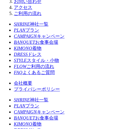
お問い合わせ
アクセス
ご利用の流れ
SHRINE
神社一覧
PLAN
プラン
CAMPAIGN
キャンペーン
BANQUET
お食事会場
KIMONO
着物
DRESS
ドレス
STYLE
スタイル・小物
FLOW
ご利用の流れ
FAQ
よくあるご質問
会社概要
プライバシーポリシー
SHRINE
神社一覧
PLAN
プラン
CAMPAIGN
キャンペーン
BANQUET
お食事会場
KIMONO
着物