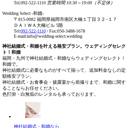
Tel.
092-522-1110
営業時間 10:30～19:00（不定休）
Wedding Select -和婚-
〒815-0082 福岡県福岡市南区大楠１丁目３２−１７
ＤＡＩＷＡ大楠ビル 5階
Tel:
092-522-1110
/ Fax:050-3488-1678
E-mail:info@wedding-select.wedding
神社結婚式・和婚を叶える格安プラン。ウェディングセレク
ト！和婚
福岡・九州で神社結婚式・和婚ならウェディングセレクト！
和婚で。
神社結婚式に必要なものがすべて揃って、追加料金なしの定
額格安プラン。
神社結婚式・お食事会・披露宴から前撮りまで、和婚に関す
ることならお任せください。
色打掛・白無垢のレンタルも承っております。
神社結婚式・和婚なら