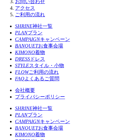
お問い合わせ
アクセス
ご利用の流れ
SHRINE
神社一覧
PLAN
プラン
CAMPAIGN
キャンペーン
BANQUET
お食事会場
KIMONO
着物
DRESS
ドレス
STYLE
スタイル・小物
FLOW
ご利用の流れ
FAQ
よくあるご質問
会社概要
プライバシーポリシー
SHRINE
神社一覧
PLAN
プラン
CAMPAIGN
キャンペーン
BANQUET
お食事会場
KIMONO
着物