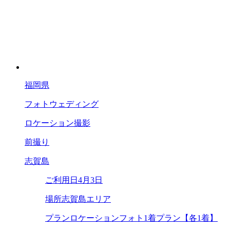
福岡県
フォトウェディング
ロケーション撮影
前撮り
志賀島
ご利用日
4月3日
場所
志賀島エリア
プラン
ロケーションフォト1着プラン【各1着】