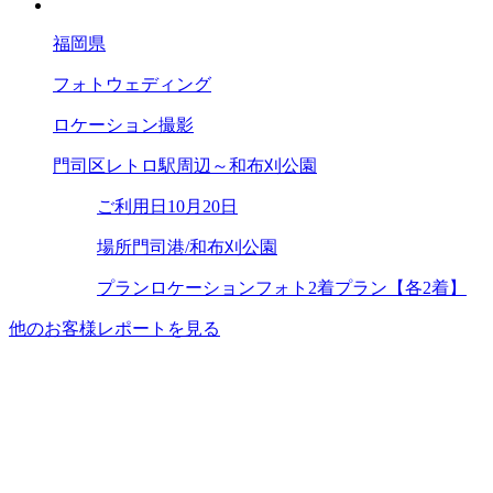
福岡県
フォトウェディング
ロケーション撮影
門司区レトロ駅周辺～和布刈公園
ご利用日
10月20日
場所
門司港/和布刈公園
プラン
ロケーションフォト2着プラン【各2着】
他のお客様レポートを見る