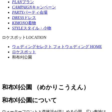
PLAN
プラン
CAMPAIGN
キャンペーン
PARTY
パーティ会場
DRESS
ドレス
KIMONO
着物
STYLE
スタイル・小物
ロケスポット
LOCATION
ウェディングセレクト フォトウェディング HOME
ロケスポット
和布刈公園
和布刈公園
（めかりこうえん）
和布刈公園について
ウォーターフロントと森林浴が楽しめる公園。広い敷地は、