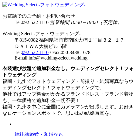
お電話でのご予約・お問い合わせ
Tel.
092-522-1110
営業時間 10:30～19:00（不定休）
Wedding Select -フォトウェディング-
〒815-0082 福岡県福岡市南区大楠１丁目３２−１７
ＤＡＩＷＡ大楠ビル 5階
Tel:
092-522-1110
/ Fax:050-3488-1678
E-mail:info@wedding-select.wedding
衣装選び放題で追加料金なし。ウェディングセレクト！フォ
トウェディング
福岡・九州でフォトウェディング・前撮り・結婚写真ならウ
ェディングセレクト！フォトウェディングで。
他社ではアップ料金がかかるブランドドレス・ブランド着物
も、一律価格で追加料金一切不要！
福岡・九州を中心に全国にカメラマンが出張します。お好き
なロケーションスポットで、思い出の結婚写真を。
神社結婚式・和婚なら