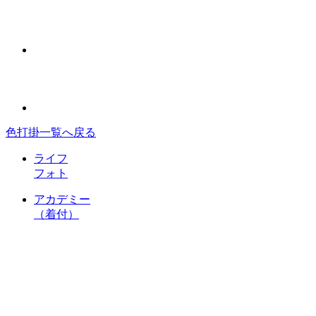
色打掛一覧へ戻る
ライフ
フォト
アカデミー
（着付）