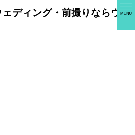
WED
ォトウェディング・前撮りならウェ
SEL
MENU
MEN