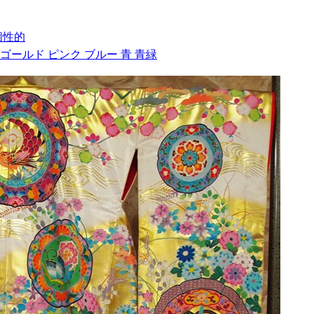
個性的
ゴールド
ピンク
ブルー
青
青緑