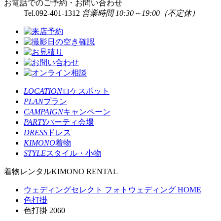
お電話でのご予約・お問い合わせ
Tel.
092-401-1312
営業時間 10:30～19:00（不定休）
LOCATION
ロケスポット
PLAN
プラン
CAMPAIGN
キャンペーン
PARTY
パーティ会場
DRESS
ドレス
KIMONO
着物
STYLE
スタイル・小物
着物レンタル
KIMONO RENTAL
ウェディングセレクト フォトウェディング HOME
色打掛
色打掛 2060