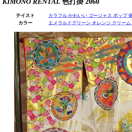
KIMONO RENTAL
色打掛 2060
テイスト
カラフル
かわいい
ゴージャス
ポップ
カラー
エメラルドグリーン
オレンジ
クリーム