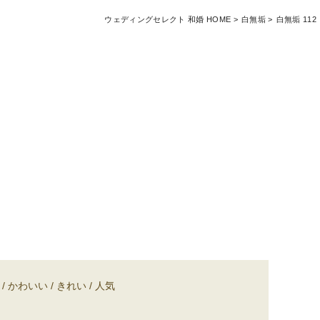
ウェディングセレクト 和婚 HOME
白無垢
白無垢 112
かわいい
きれい
人気