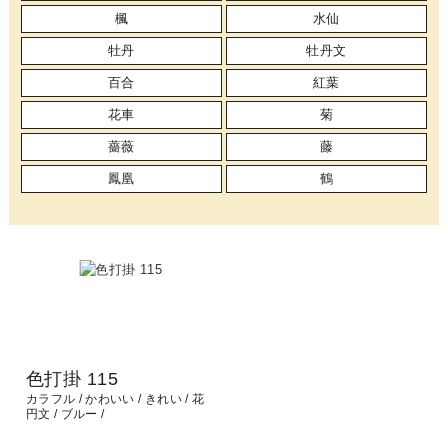
楓
水仙
牡丹
牡丹文
百合
紅葉
花車
菊
薔薇
藤
鳳凰
鶴
色打掛 115
カラフル
かわいい
きれい
花
円文
ブルー