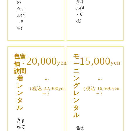
タオ
の
ル(4
タオ
～6
ル(4
枚)
～6
枚)
色留
モ
20,000
15,000
yen
yen
袖・
ー
訪問
ニ
着
ン
～
～
レ
グ
（税込 22,000yen
（税込 16,500yen
ン
レ
～）
～）
タ
ン
ル
タ
ル
含ま
れて
含ま