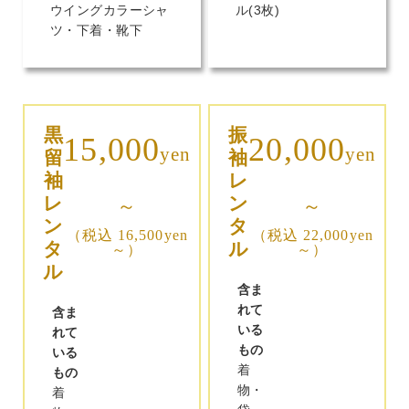
ウイングカラーシャ
ル(3枚)
ツ・下着・靴下
黒
振
15,000
20,000
yen
yen
留
袖
袖
レ
レ
ン
～
～
ン
タ
（税込 16,500yen
（税込 22,000yen
タ
ル
～）
～）
ル
含ま
れて
含ま
いる
れて
もの
いる
着
もの
物・
着