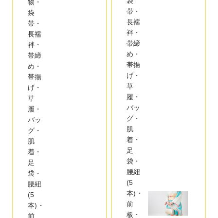
袋
物・
帯・
袋
長襦
帯・
袢・
長襦
帯締
袢・
め・
帯締
帯揚
め・
げ・
帯揚
草
げ・
履・
草
バッ
履・
グ・
バッ
肌
グ・
着・
肌
足
着・
袋・
足
腰紐
袋・
(5
腰紐
本)・
(5
前
本)・
板・
前