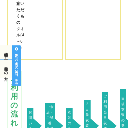
意い
ただ
くも
の
タオ
ル(4
～6
枚)
神社挙式の方
左記をお考えの方はコチラ
前撮りの方
ご
利
1
用
ご
日
利
の
2
後
ご来
用
日
衣
流
お
店・
衣
当
前
装
問
ご試
装
日
衣
の
れ
い
着
の
衣
装
発