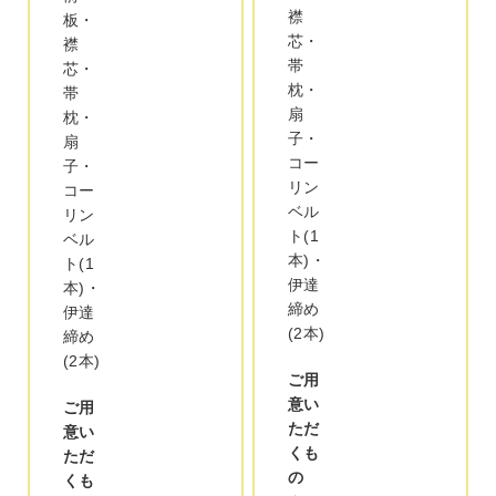
襟
板・
芯・
襟
帯
芯・
枕・
帯
扇
枕・
子・
扇
コー
子・
リン
コー
ベル
リン
ト(1
ベル
本)・
ト(1
伊達
本)・
締め
伊達
(2本)
締め
(2本)
ご用
意い
ご用
ただ
意い
くも
ただ
の
くも