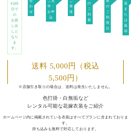
合
ご見
ご
装
の
送
4泊5
わ
学・
発
の
ご
ま
日で
せ
お申
送
ご
到
た
の
込
利
着
は
お貸
用
返
し出
日
却
しと
なり
ま
す。
送料 5,000円
（税込
5,500円）
※店舗引き取りの場合は、送料は発生いたしません。
色打掛・白無垢など
レンタル可能な花嫁衣装をご紹介
ホームページ内に掲載されている衣装はすべてプランに含まれておりま
す。
持ち込みも無料で対応しております。