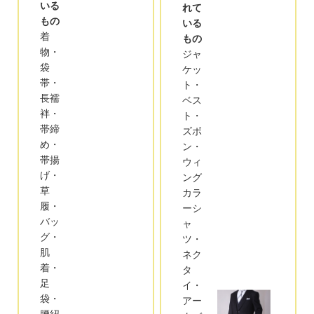
いる
れて
もの
いる
着
もの
物・
ジャ
袋
ケッ
帯・
ト・
長襦
ベス
袢・
ト・
帯締
ズボ
め・
ン・
帯揚
ウィ
げ・
ング
草
カラ
履・
ーシ
バッ
ャ
グ・
ツ・
肌
ネク
着・
タ
足
イ・
袋・
アー
腰紐