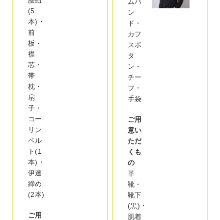
ムバ
(5
ン
本)・
ド・
前
カフ
板・
スボ
襟
タ
芯・
ン・
帯
チー
枕・
フ・
扇
手袋
子・
コー
ご用
リン
意い
ベル
ただ
ト(1
くも
本)・
の
伊達
革
締め
靴・
(2本)
靴下
(黒)・
ご用
肌着