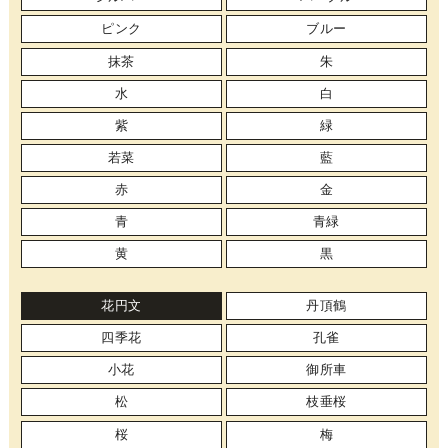
ピンク
ブルー
抹茶
朱
水
白
紫
緑
若菜
藍
赤
金
青
青緑
黄
黒
花円文
丹頂鶴
四季花
孔雀
小花
御所車
松
枝垂桜
桜
梅