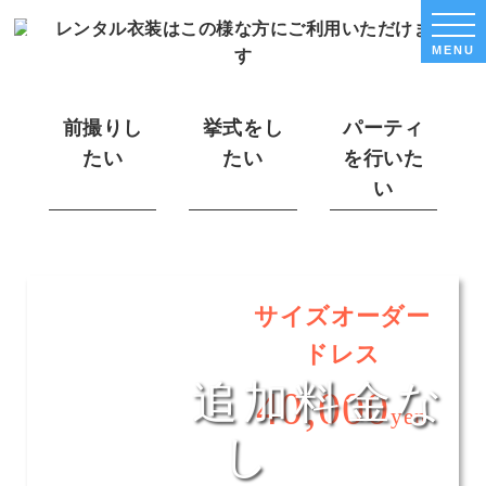
ウェディングセレクト！
WED
レンタル衣装はこの様な方にご利用いただけま
SEL
レンタル衣装
MENU
MEN
す
前撮りし
挙式をし
パーティ
たい
たい
を行いた
い
ドレス・着物一律価格でレンタル
サイズオーダー
どれを選んでも
ドレス
全衣装
追加料金な
40,000
yen
し