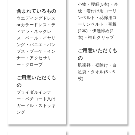
小物・腰紐(5本)・帯
含まれているもの
枕・着付け用コーリ
ンベルト・花嫁用コ
ウエディングドレス
ーリンベルト・帯板
orカラードレス・テ
(2本)・伊達締め(2
ィアラ・ネックレ
本)・袖止クリップ
ス・ペール・イヤリ
ング・パニエ・パン
ご用意いただくも
プス・ブーケ・イン
ナー・アクセサリ
の
ー・グローブ
肌襦袢・裾除け・白
足袋・タオル(5～6
ご用意いただくも
枚)
の
ブライダルインナ
ー・ペチコート又は
ガードル・ストッキ
ング