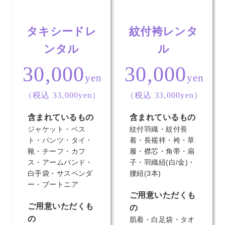
タキシードレ
紋付袴レンタ
ンタル
ル
30,000
30,000
yen
yen
（税込 33,000yen）
（税込 33,000yen）
含まれているもの
含まれているもの
ジャケット・ベス
紋付羽織・紋付長
ト・パンツ・タイ・
着・長襦袢・袴・草
靴・チーフ・カフ
履・襟芯・角帯・扇
ス・アームバンド・
子・羽織紐(白/金)・
白手袋・サスペンダ
腰紐(3本)
ー・ブートニア
ご用意いただくも
ご用意いただくも
の
の
肌着・白足袋・タオ