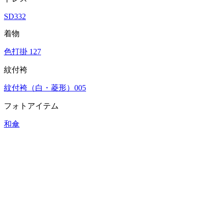
SD332
着物
色打掛 127
紋付袴
紋付袴（白・菱形）005
フォトアイテム
和傘