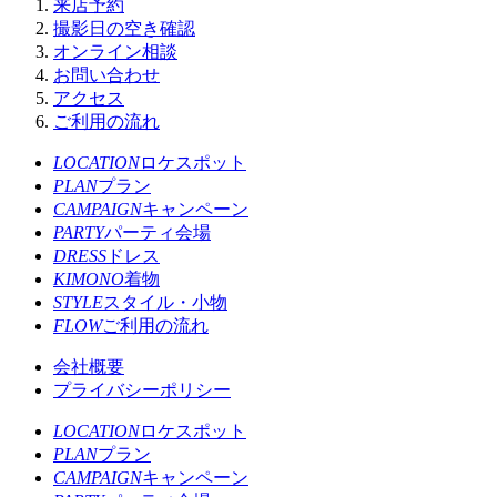
来店予約
撮影日の空き確認
オンライン相談
お問い合わせ
アクセス
ご利用の流れ
LOCATION
ロケスポット
PLAN
プラン
CAMPAIGN
キャンペーン
PARTY
パーティ会場
DRESS
ドレス
KIMONO
着物
STYLE
スタイル・小物
FLOW
ご利用の流れ
会社概要
プライバシーポリシー
LOCATION
ロケスポット
PLAN
プラン
CAMPAIGN
キャンペーン