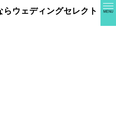
WED
撮りならウェディングセレクト！
SEL
MENU
MEN