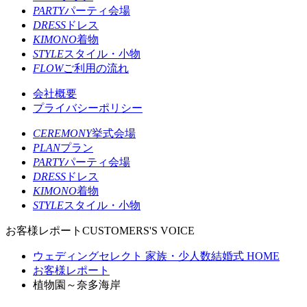
PARTY
パーティ会場
DRESS
ドレス
KIMONO
着物
STYLE
スタイル・小物
FLOW
ご利用の流れ
会社概要
プライバシーポリシー
CEREMONY
挙式会場
PLAN
プラン
PARTY
パーティ会場
DRESS
ドレス
KIMONO
着物
STYLE
スタイル・小物
お客様レポート
CUSTOMERS'S VOICE
ウェディングセレクト 家族・少人数結婚式 HOME
お客様レポート
植物園～奈多海岸