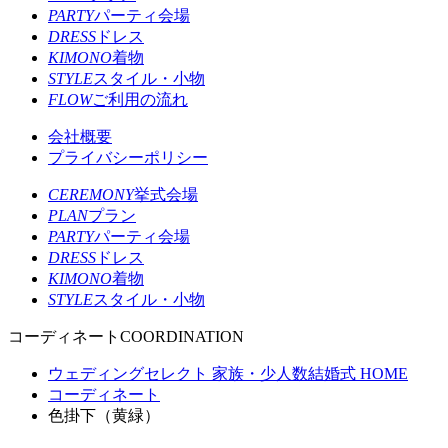
PARTY
パーティ会場
DRESS
ドレス
KIMONO
着物
STYLE
スタイル・小物
FLOW
ご利用の流れ
会社概要
プライバシーポリシー
CEREMONY
挙式会場
PLAN
プラン
PARTY
パーティ会場
DRESS
ドレス
KIMONO
着物
STYLE
スタイル・小物
コーディネート
COORDINATION
ウェディングセレクト 家族・少人数結婚式 HOME
コーディネート
色掛下（黄緑）