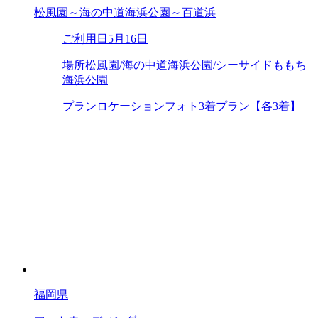
松風園～海の中道海浜公園～百道浜
ご利用日
5月16日
場所
松風園/海の中道海浜公園/シーサイドももち
海浜公園
プラン
ロケーションフォト3着プラン【各3着】
福岡県