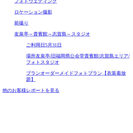
フォトウェディング
ロケーション撮影
前撮り
友泉亭～貴賓館～志賀島～スタジオ
ご利用日
5月31日
場所
友泉亭/旧福岡県公会堂貴賓館/志賀島エリア/
フォトスタジオ
プラン
オーダーメイドフォトプラン【衣装着放
題】
他のお客様レポートを見る