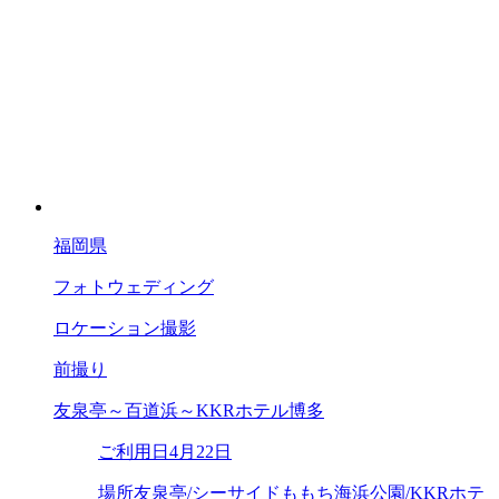
福岡県
フォトウェディング
ロケーション撮影
前撮り
友泉亭～百道浜～KKRホテル博多
ご利用日
4月22日
場所
友泉亭/シーサイドももち海浜公園/KKRホテ