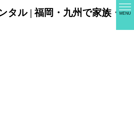
WED
安レンタル | 福岡・九州で家族・少
SEL
MENU
MEN