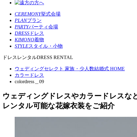
CEREMONY
挙式会場
PLAN
プラン
PARTY
パーティ会場
DRESS
ドレス
KIMONO
着物
STYLE
スタイル・小物
ドレスレンタル
DRESS RENTAL
ウェディングセレクト 家族・少人数結婚式 HOME
カラードレス
colordress＿09
ウェディングドレスやカラードレスな
レンタル可能な花嫁衣装をご紹介